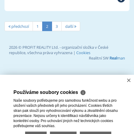
předchozí
1
2
3
další
2026 © PROFIT REALITY Ltd. - organizační složka v České
republice, všechna práva vyhrazena |
Cookies
Realitní SW
Real
man
×
Používáme soubory cookies
ℹ
Naše soubory potřebujeme pro samotnou funkčnost webu a pro
uložení vašich předvoleb při jeho procházení. Cookies třetích
stran pak slouží pro vyhodnocování výkonu a zkvalitnění obsahu
prezentace. Nejsou určeny k identifikaci návštěvníka jako
konkrétní osoby. Pro uchování jiných než technických cookies
potřebujeme váš souhlas.