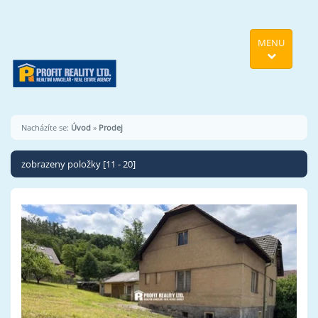
MENU
Nacházíte se:
Úvod
»
Prodej
zobrazeny položky [11 - 20]