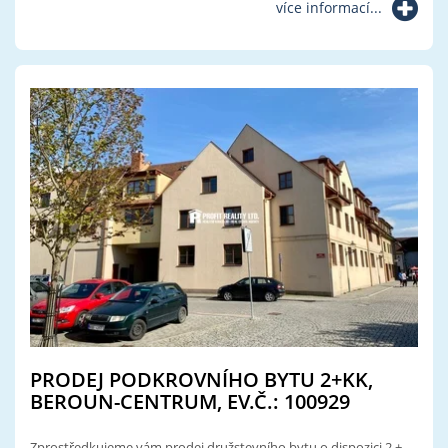
více informací...
PRODEJ PODKROVNÍHO BYTU 2+KK,
BEROUN-CENTRUM, EV.Č.: 100929
Zprostředkujeme vám prodej družstevního bytu o dispozici 2 +