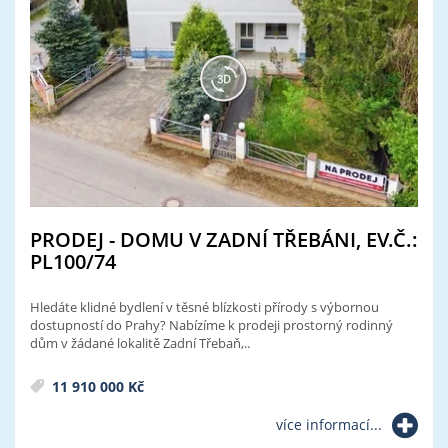
PRODEJ - DOMU V ZADNÍ TŘEBÁNI, EV.Č.:
PL100/74
Hledáte klidné bydlení v těsné blízkosti přírody s výbornou
dostupností do Prahy? Nabízíme k prodeji prostorný rodinný
dům v žádané lokalitě Zadní Třebaň,..
11 910 000 Kč
více informací...